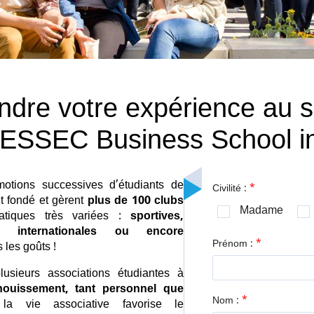
dre votre expérience au s
’ESSEC Business School in
motions successives d’étudiants de
*
Civilité :
 fondé et gèrent
plus de 100 clubs
Madame
tiques très variées :
sportives,
es, internationales ou encore
*
Prénom :
s les goûts !
usieurs associations étudiantes à
nouissement, tant personnel que
*
Nom :
a vie associative favorise le