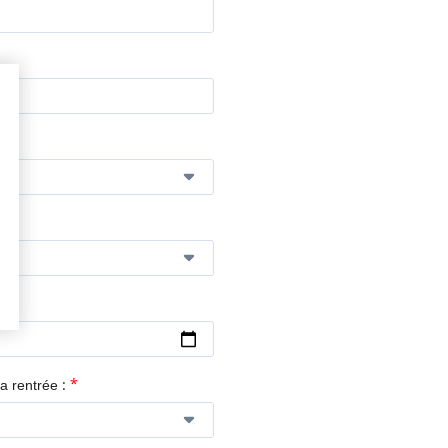
*
a rentrée :