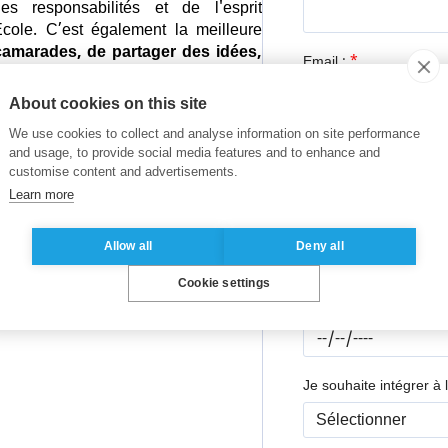
 responsabilités et de l'esprit
Ecole. C’est également la meilleure
camarades, de partager des idées,
*
Email :
en bref, de faire vivre et de fédérer la
ness School !
About cookies on this site
We use cookies to collect and analyse information on site performance
*
Pays de Résidence :
ations représentées sur nos campus ?
and usage, to provide social media features and to enhance and
customise content and advertisements.
 découvrez celles qui auront votre
Learn more
r thématiques puis par représentation
*
Diplôme principal :
gapour et Rabat
vous est proposé.
Allow all
Deny all
Cookie settings
*
Date de naissance :
Je souhaite intégrer à l