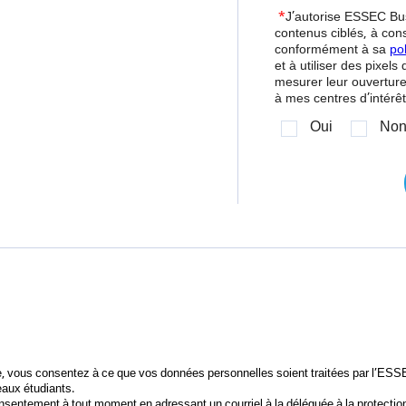
*
J’autorise ESSEC Bu
contenus ciblés, à co
conformément à sa
po
et à utiliser des pixels
mesurer leur ouvertur
à mes centres d’intérêt
Oui
No
e, vous consentez à ce que vos données personnelles soient traitées par l’ES
aux étudiants.
onsentement à tout moment en adressant un courriel à la déléguée à la protect