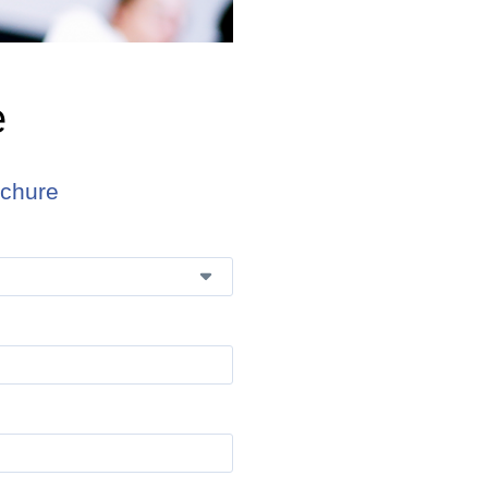
e
ochure