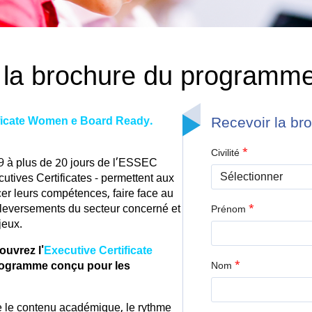
 la brochure du programm
Recevoir la br
ificate Women e Board Ready.
*
Civilité
 9 à plus de 20 jours de l’ESSEC
utives Certificates - permettent aux
cer leurs compétences, faire face au
uleversements du secteur concerné et
*
Prénom
jeux.
uvrez l'
Executive Certificate
rogramme conçu pour les
*
Nom
e le contenu académique, le rythme