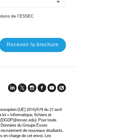
ations de l'ESSEC
n
Recevoir la brochure
 européen (UE) 2016/679 du 27 avril
loi « Informatique, fichiers et
(
DGDP@essec.edu
). Pour toute
des Données du Groupe Essec
u recrutement de nouveaux étudiants.
s en charge de cet envoi. Les