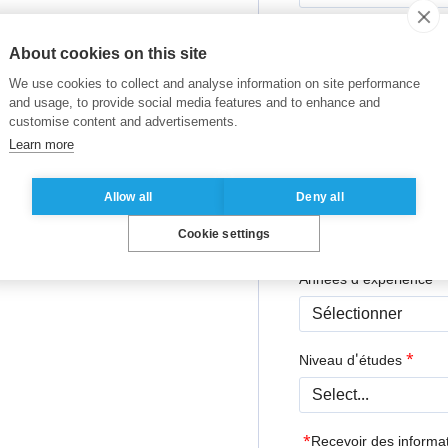
*
Téléphone
About cookies on this site
We use cookies to collect and analyse information on site performance
and usage, to provide social media features and to enhance and
*
Entreprise
customise content and advertisements.
Learn more
Allow all
Deny all
*
Fonction
Cookie settings
*
Années d'expérience
*
Niveau d'études
*
Recevoir des informa