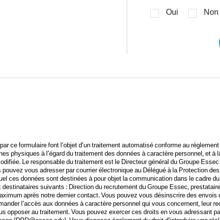
Oui
Non
ar ce formulaire font l’objet d’un traitement automatisé conforme au règlement
nnes physiques à l’égard du traitement des données à caractère personnel, et à la 
modifiée. Le responsable du traitement est le Directeur général du Groupe Essec 
ous pouvez vous adresser par courrier électronique au Délégué à la Protection 
quel ces données sont destinées à pour objet la communication dans le cadre d
stinataires suivants : Direction du recrutement du Groupe Essec, prestataire
imum après notre dernier contact. Vous pouvez vous désinscrire des envois ulté
ander l’accès aux données à caractère personnel qui vous concernent, leur rect
vous opposer au traitement. Vous pouvez exercer ces droits en vous adressant pa