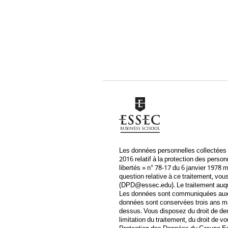
Les données personnelles collectées p
2016 relatif à la protection des perso
libertés » n° 78-17 du 6 janvier 1978 
question relative à ce traitement, v
(
DPD@essec.edu
). Le traitement au
Les données sont communiquées aux de
données sont conservées trois ans max
dessus. Vous disposez du droit de dem
limitation du traitement, du droit de 