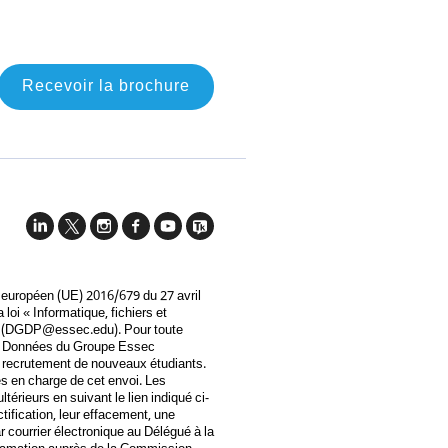
Recevoir la brochure
 européen (UE) 2016/679 du 27 avril
loi « Informatique, fichiers et
(
DGDP@essec.edu
). Pour toute
des Données du Groupe Essec
u recrutement de nouveaux étudiants.
s en charge de cet envoi. Les
rieurs en suivant le lien indiqué ci-
ification, leur effacement, une
r courrier électronique au Délégué à la