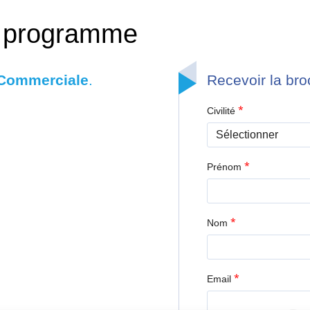
u programme
e Commerciale
.
Recevoir la br
*
Civilité
*
Prénom
*
Nom
*
Email